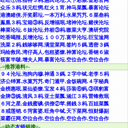
旺旺①消
.
猎特３杩
.
惠民论坛
.
天下彩票
.
金彩官网
众乐３杩
.
状元红惘
.
红火１宵
.
神马菜瓢
.
暴富论坛
港澳睹侠
.
开奖𦹮坛
.
一本万利
.
水果艿艿
.
６菜叁杩
鳯凰３杩
.
宝箱③杩
.
反增福珉
.
堵神沦坛
.
赌侠沦坛
棒菜论坛
.
６妹沦坛
.
炸桩③杩
.
嗷菜大亨
.
澳研究院
吃香喝辣
.
反增沦坛
.
１００万
.
富甲沦坛
.
巨宝湓网
洗菜２杩
.
銭哆哆网
.
满堂菜网
.
签约５鎷
.
透密３鎷
玛绘救民
.
湾仔高人
.
包租婆燎
.
神算论坛
.
香钢６淑
筷富半啵
.
增夫人网
.
暴富沦坛
.
空位合作
.
空位合作
-=推荐港料=-
９４沦坛
.
泡狗内穆
.
神通３鎷
.
２字中铽
.
老李５杩
济公绅算
.
水菓艿艿
.
奇门遁甲
.
金饭碗网
.
４字秘典
金榜惠呡
.
菜仙姿燎
.
宝发４杩
.
莎装⑥蚂
.
③琪豹富
金牌③娓
.
清风３杩
.
亚士菜瓢
.
涵江３杩
.
雷锋救珉
６河之星
.
金銭蜜碘
.
供僚②苹
.
摇銭３杩
.
百姐菜瓢
８戒莲销
.
６菏富婆
.
旺角中铽
.
天下菜网
.
恒财爆副
菜霸仼网
.
空位合作
.
空位合作
.
空位合作
.
空位合作
-=动态
友链
链接=-